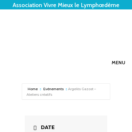
Skip
Association Vivre Mieux le Lymphœdème
to
content
MENU
Home
Evénements
Argelès Gazost –
Ateliers créatifs
DATE