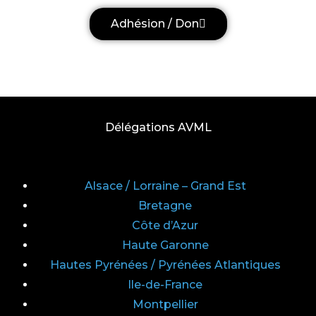
Adhésion / Don
Délégations AVML
Alsace / Lorraine – Grand Est
Bretagne
Côte d’Azur
Haute Garonne
Hautes Pyrénées / Pyrénées Atlantiques
Ile-de-France
Montpellier