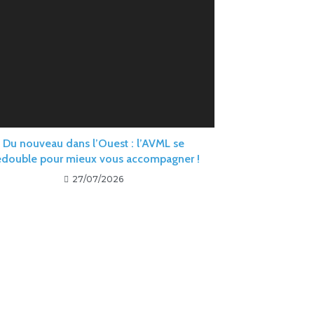
Du nouveau dans l’Ouest : l’AVML se
double pour mieux vous accompagner !
27/07/2026