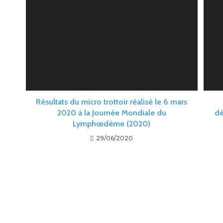
Résultats du micro trottoir réalisé le 6 mars
2020 à la Journée Mondiale du
dé
Lymphœdème (2020)
29/06/2020